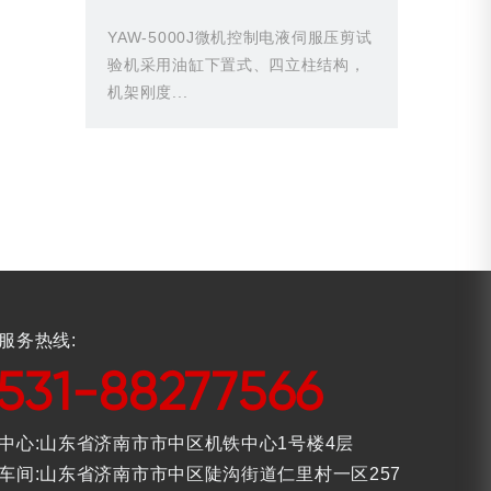
YAW-5000J微机控制电液伺服压剪试
验机采用油缸下置式、四立柱结构，
机架刚度...
服务热线:
531-88277566
中心:山东省济南市市中区机铁中心1号楼4层
车间:山东省济南市市中区陡沟街道仁里村一区257