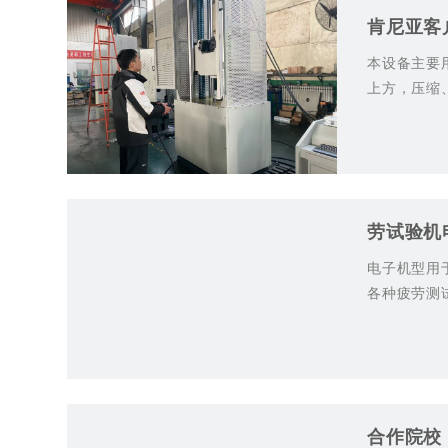
肯尼亚客
本设备主要
上方，压缩
器、蜗轮蜗杆
+详细
劳试验机
电子机型用
各种疲劳测试
+详细
合作院校