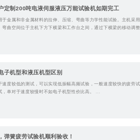
户定制200吨电液伺服液压万能试验机如期完工
用于金属和非金属材料的拉伸、压缩、弯曲等力学性能试验。主机采
、弯曲空间位于主机下方下横梁和工作台之间，通过下横梁的移动调
传动机构、丝杠副传动。...
电子机型和液压机型区别
于速度较低的测试，可以实现低振幅高频试验，一般速度较快的疲劳试
，单对于速度较慢时不如电子机型性价比高。 ...
，弹簧疲劳试验机顺利验收！