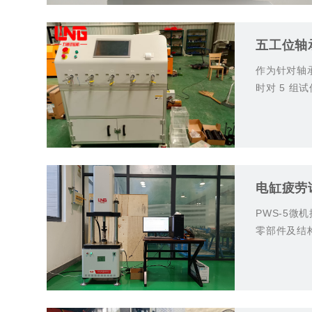
五工位轴
作为针对轴
时对 5 
程中的细微
+详细
电缸疲劳
PWS-5
零部件及结
+详细